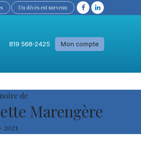
ès
Un décès est sur​​​​​​​​ve​nu​​​​​​​​​​
819 568-2425
Mon compte
Communautés
Devenir membre
moire de
ette Marengère
-
2021