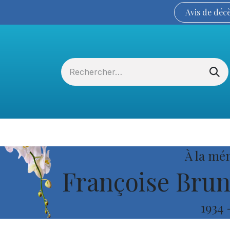
Avis de
déc
Services funéraires
La Coopérative
À la mé
Françoise Brun
1934