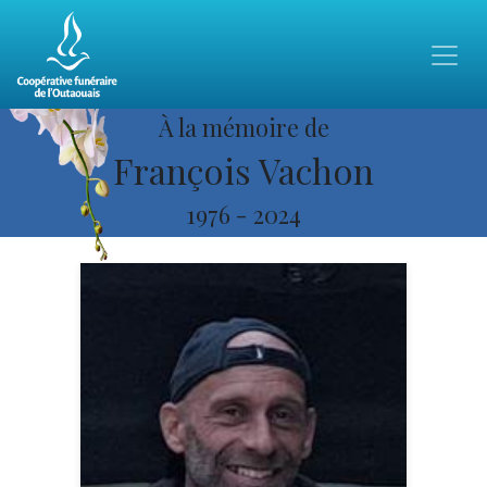
À la mémoire de
François Vachon
1976
-
2024