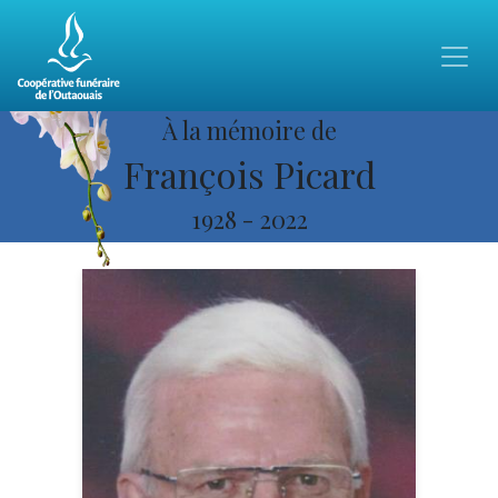
À la mémoire de
François Picard
1928
-
2022