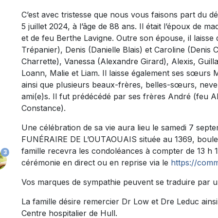
C’est avec tristesse que nous vous faisons part du 
5 juillet 2024, à l’âge de 88 ans. Il était l’époux de m
et de feu Berthe Lavigne. Outre son épouse, il laisse 
Trépanier), Denis (Danielle Blais) et Caroline (Denis 
Charrette), Vanessa (Alexandre Girard), Alexis, Guilla
Loann, Malie et Liam. Il laisse également ses sœurs M
ainsi que plusieurs beaux-frères, belles-sœurs, neve
ami(e)s. Il fut prédécédé par ses frères André (feu Al
Constance).
Une célébration de sa vie aura lieu le samedi 7 se
FUNÉRAIRE DE L’OUTAOUAIS située au 1369, bouleva
famille recevra les condoléances à compter de 13 h 15
3
cérémonie en direct ou en reprise via le
https://comm
Vos marques de sympathie peuvent se traduire par u
La famille désire remercier Dr Low et Dre Leduc ainsi
Centre hospitalier de Hull.