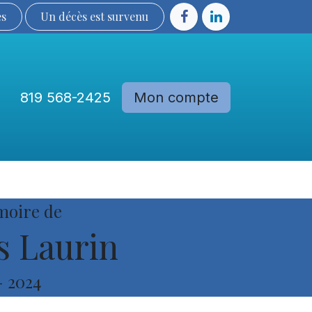
ès
Un décès est sur​​​​​​​​ve​nu​​​​​​​​​​
819 568-2425
Mon compte
Communautés
Devenir membre
moire de
s Laurin
-
2024