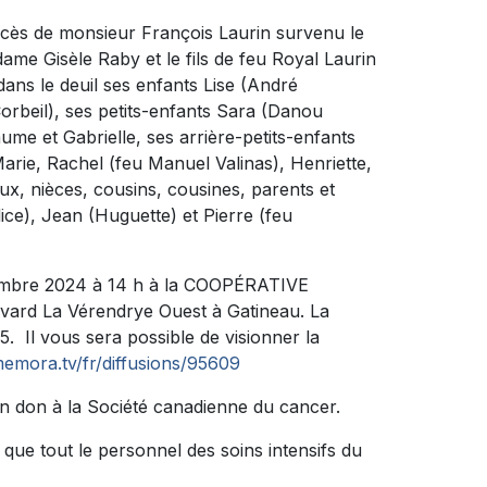
décès de monsieur François Laurin survenu le
adame Gisèle Raby et le fils de feu Royal Laurin
dans le deuil ses enfants Lise (André
Corbeil), ses petits-enfants Sara (Danou
ume et Gabrielle, ses arrière-petits-enfants
arie, Rachel (feu Manuel Valinas), Henriette,
ux, nièces, cousins, cousines, parents et
ice), Jean (Huguette) et Pierre (feu
ptembre 2024 à 14 h à la COOPÉRATIVE
rd La Vérendrye Ouest à Gatineau. La
. Il vous sera possible de visionner la
emora.tv/fr/diffusions/95609
n don à la Société canadienne du cancer.
 que tout le personnel des soins intensifs du