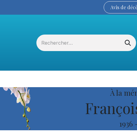
Avis de
déc
Services funéraires
La Coopérative
À la mé
Françoi
1936