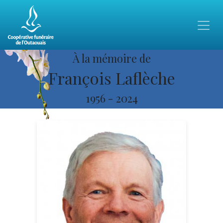
À la mémoire de
François Laflèche
1956
-
2024