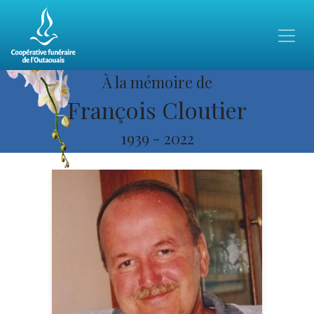
À la mémoire de
François Cloutier
1939
-
2022