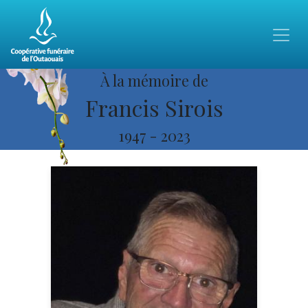
À la mémoire de
Francis Sirois
1947
-
2023