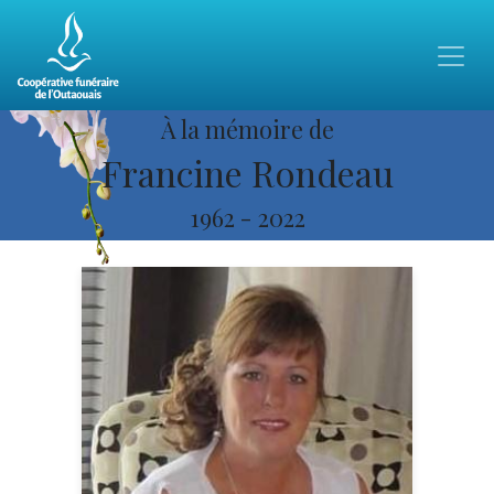
À la mémoire de
Francine Rondeau
1962
-
2022