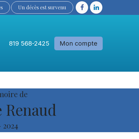
ès
Un décès est sur​​​​​​​​ve​nu​​​​​​​​​​
819 568-2425
Mon compte
Communautés
Devenir membre
moire de
e Renaud
-
2024