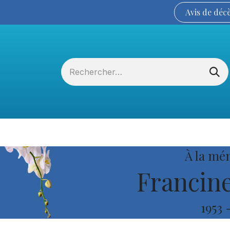
Avis de
déc
Services funéraires
La Coopérative
À la mé
Francin
1953