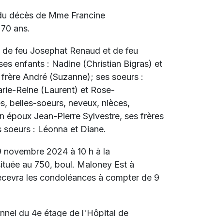
 du décès de
Mme Francine
 70 ans.
lle de feu Josephat Renaud et de feu
ses enfants : Nadine (Christian Bigras) et
n frère André (Suzanne); ses soeurs :
rie-Reine (Laurent) et Rose-
s, belles-soeurs, neveux, nièces,
n époux Jean-Pierre Sylvestre, ses frères
es soeurs : Léonna et Diane.
29 novembre 2024 à 10 h à la
e au 750, boul. Maloney Est à
recevra les condoléances à compter de 9
onnel du 4e étage de l'Hôpital de