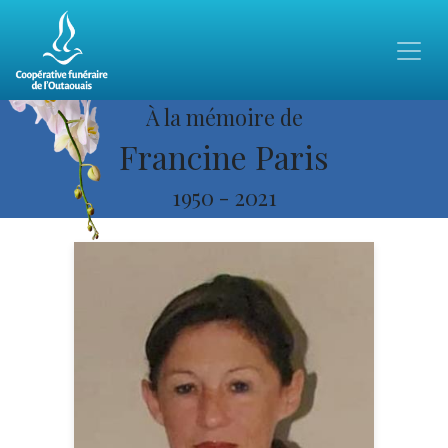
À la mémoire de
Francine Paris
1950
-
2021