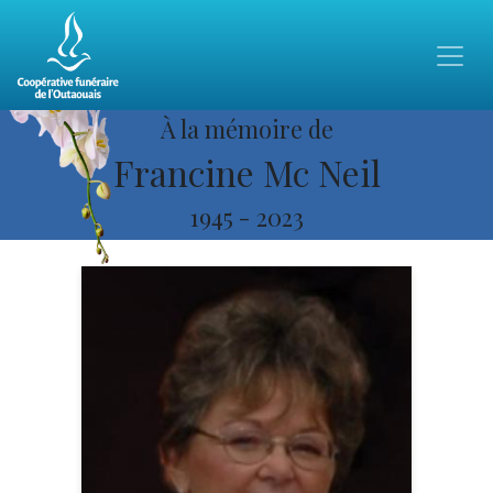
À la mémoire de
Francine Mc Neil
1945
-
2023