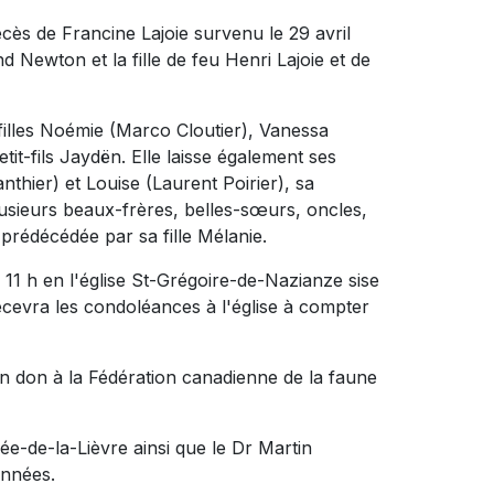
cès de Francine Lajoie survenu le 29 avril
d Newton et la fille de feu Henri Lajoie et de
-filles Noémie (Marco Cloutier), Vanessa
it-fils Jaydën. Elle laisse également ses
nthier) et Louise (Laurent Poirier), sa
lusieurs beaux-frères, belles-sœurs, oncles,
 prédécédée par sa fille Mélanie.
 11 h en l'église St-Grégoire-de-Nazianze sise
ecevra les condoléances à l'église à compter
n don à la Fédération canadienne de la faune
ée-de-la-Lièvre ainsi que le Dr Martin
années.