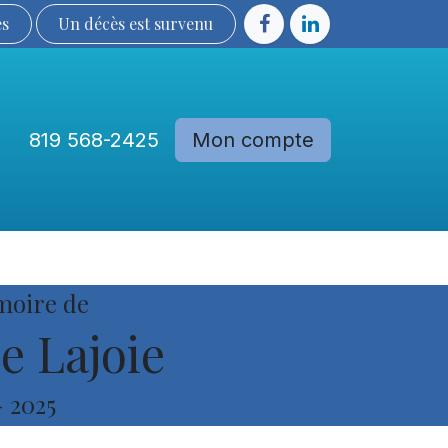
ès
Un décès est sur​​​​​​​​ve​nu​​​​​​​​​​
819 568-2425
Mon compte
Communautés
Devenir membre
moire de
e Lajoie
-
2025