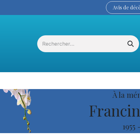
Avis de
déc
Services funéraires
La Coopérative
À la mé
Francin
1955