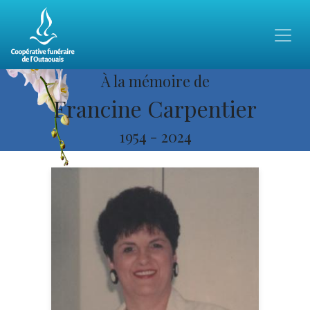
À la mémoire de
Francine Carpentier
1954
-
2024