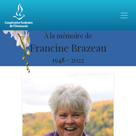
À la mémoire de
Francine Brazeau
1948
-
2022