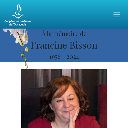
À la mémoire de
Francine Bisson
1956
-
2024