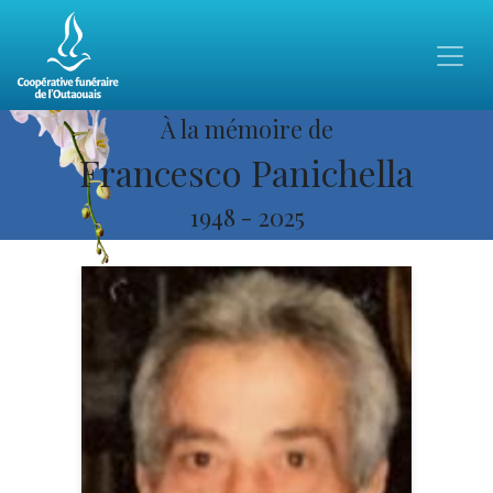
À la mémoire de
Francesco Panichella
1948
-
2025