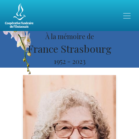
À la mémoire de
France Strasbourg
1952
-
2023