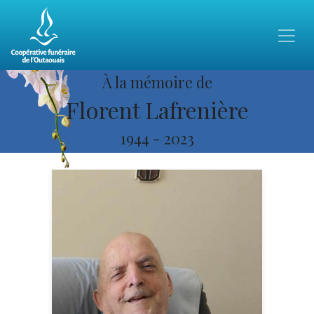
À la mémoire de
Florent Lafrenière
1944
-
2023