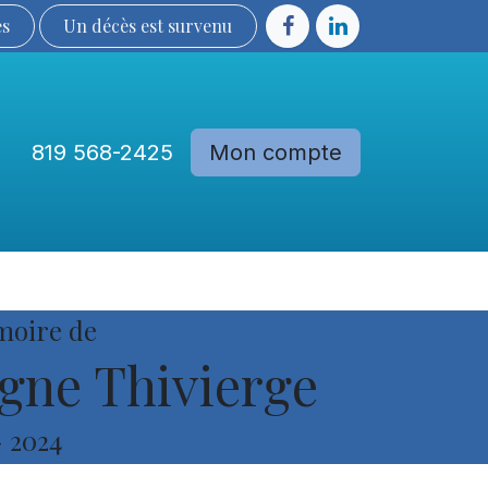
ès
Un décès est sur​​​​​​​​ve​nu​​​​​​​​​​
819 568-2425
Mon compte
Communautés
Devenir membre
moire de
gne Thivierge
-
2024