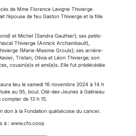
décès de Mme Florence Lavigne Thivierge
it l’épouse de feu Gaston Thivierge et la fille
mond) et Michel (Sandra Gauthier); ses petits-
Pascal Thivierge (Annick Archambault),
ivierge (Marie-Maxime Groulx); ses arrière-
vier, Tristan, Olivia et Léon Thivierge; son
ces, cousin(e)s et ami(e)s. Elle fut prédécédée
 aura lieu le samedi 16 novembre 2024 à 14 h
e au 95, boul. Cité-des-Jeunes à Gatineau
à compter de 13 h 15.
n don à la Fondation québécoise du cancer.
s à : www.cfo.coop