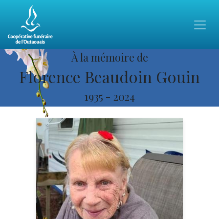
À la mémoire de
Florence Beaudoin Gouin
1935
-
2024