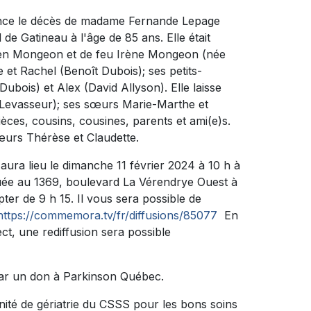
nonce le décès de madame Fernande Lepage
de Gatineau à l'âge de 85 ans. Elle était
ulien Mongeon et de feu Irène Mongeon (née
e et Rachel (Benoît Dubois); ses petits-
ubois) et Alex (David Allyson). Elle laisse
Levasseur); ses sœurs Marie-Marthe et
ièces, cousins, cousines, parents et ami(e)s.
sœurs Thérèse et Claudette.
aura lieu le dimanche 11 février 2024 à 10 h à
 au 1369, boulevard La Vérendrye Ouest à
ter de 9 h 15. Il vous sera possible de
https://commemora.tv/fr/diffusions/85077
En
ct, une rediffusion sera possible
par un don à Parkinson Québec.
nité de gériatrie du CSSS pour les bons soins