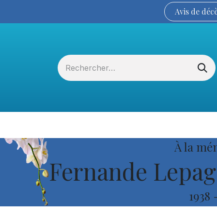
Avis de
déc
Services funéraires
La Coopérative
À la mé
Fernande Lepag
1938