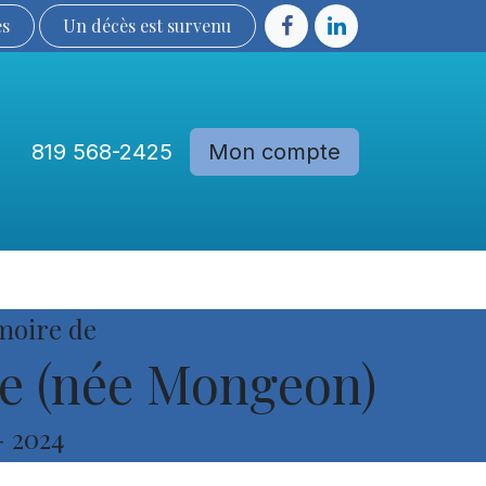
ès
Un décès est sur​​​​​​​​ve​nu​​​​​​​​​​
819 568-2425
Mon compte
Communautés
Devenir membre
moire de
e (née Mongeon)
-
2024