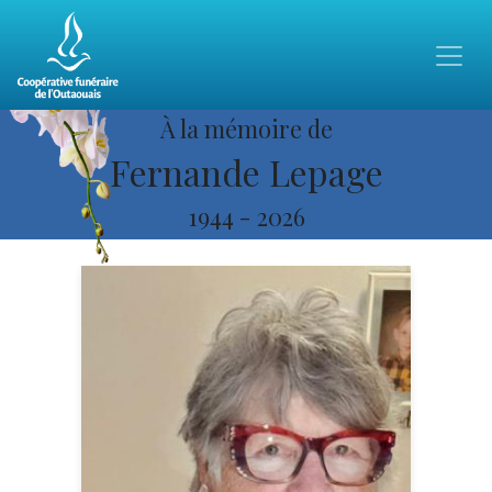
À la mémoire de
Fernande Lepage
1944
-
2026