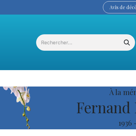
Avis de
déc
Services funéraires
La Coopérative
À la mé
Fernand
1936