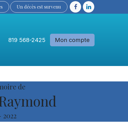
ès
Un décès est sur​​​​​​​​ve​nu​​​​​​​​​​
819 568-2425
Mon compte
Communautés
Devenir membre
moire de
 Raymond
-
2022