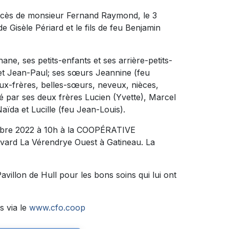
décès de monsieur Fernand Raymond, le 3
de Gisèle Périard et le fils de feu Benjamin
phane, ses petits-enfants et ses arrière-petits-
) et Jean-Paul; ses sœurs Jeannine (feu
aux-frères, belles-sœurs, neveux, nièces,
dé par ses deux frères Lucien (Yvette), Marcel
aïda et Lucille (feu Jean-Louis).
vembre 2022 à 10h à la COOPÉRATIVE
rd La Vérendrye Ouest à Gatineau. La
villon de Hull pour les bons soins qui lui ont
s via le
www.cfo.coop