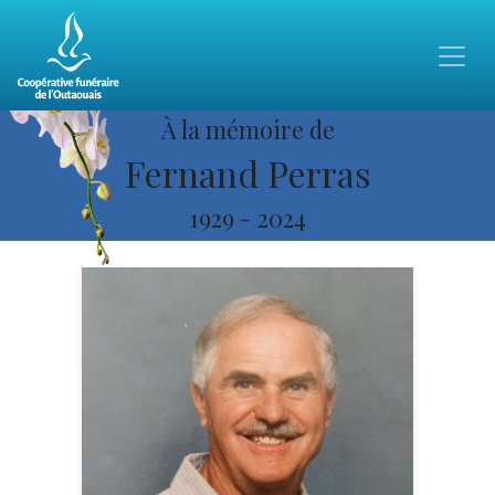
À la mémoire de
Fernand Perras
1929
-
2024