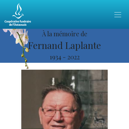
À la mémoire de
Fernand Laplante
1934
-
2022