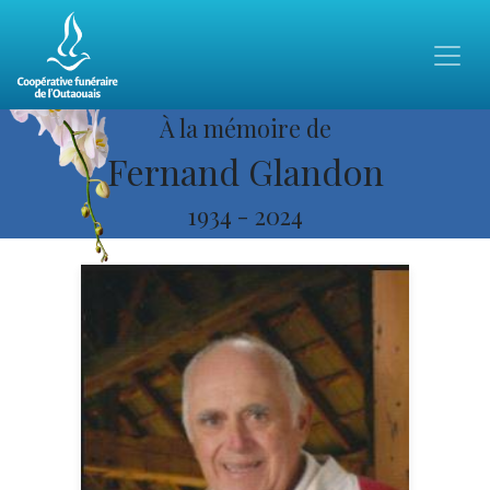
À la mémoire de
Fernand Glandon
1934
-
2024