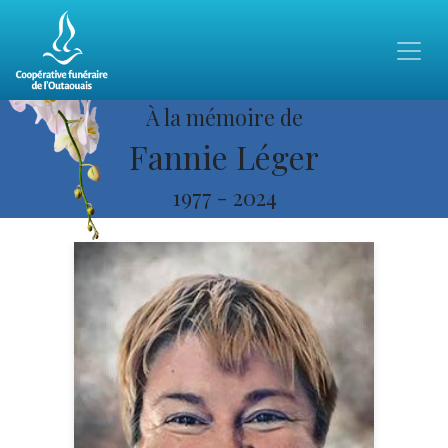
À la mémoire de
Fannie Léger
1977
-
2024