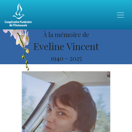
À la mémoire de
Eveline Vincent
1940
-
2025