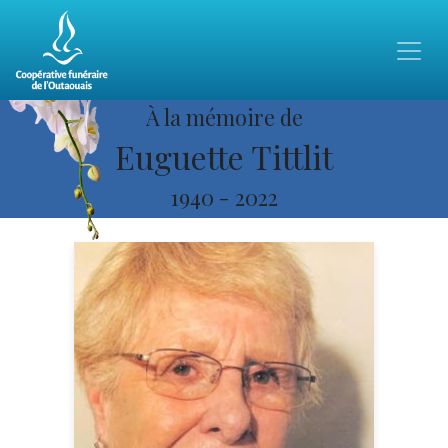
À la mémoire de
Euguette Tittlit
1940
-
2022