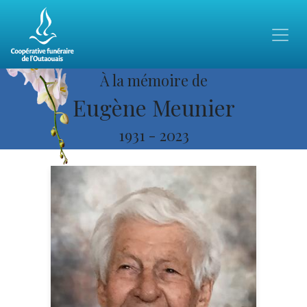
À la mémoire de
Eugène Meunier
1931
-
2023