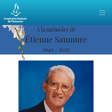
À la mémoire de
Étienne Saumure
1940
-
2025