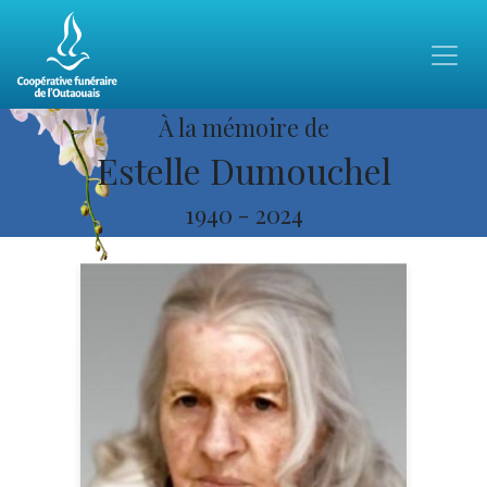
À la mémoire de
Estelle Dumouchel
1940
-
2024