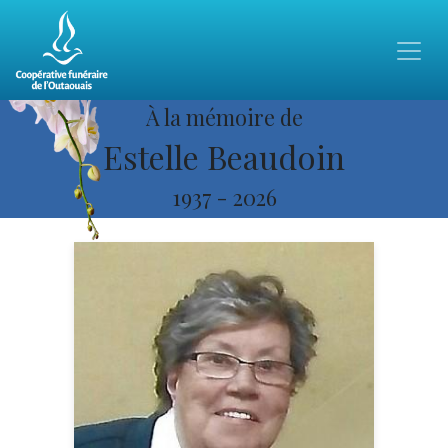
À la mémoire de
Estelle Beaudoin
1937
-
2026