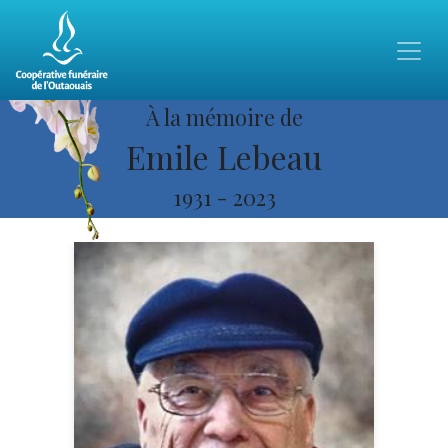
À la mémoire de
Emile Lebeau
1931
-
2023