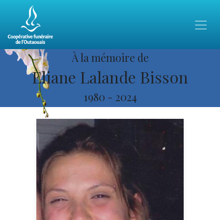
À la mémoire de
Eliane Lalande Bisson
1980
-
2024