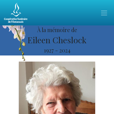
À la mémoire de
Eileen Cheslock
1927
-
2024