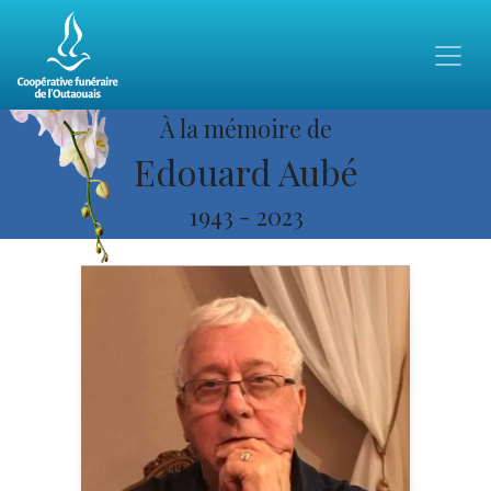
À la mémoire de
Edouard Aubé
1943
-
2023