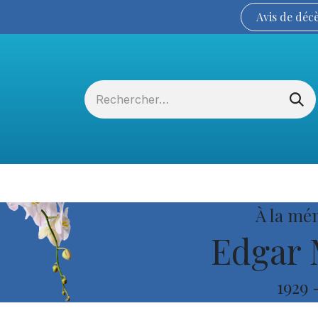
Avis de
déc
Services funéraires
La Coopérative
À la mé
Edgar 
1929