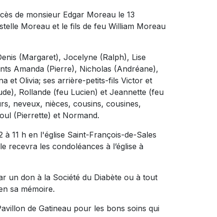
décès de monsieur Edgar Moreau le 13
Estelle Moreau et le fils de feu William Moreau
 Denis (Margaret), Jocelyne (Ralph), Lise
fants Amanda (Pierre), Nicholas (Andréane),
t Olivia; ses arrière-petits-fils Victor et
ude), Rollande (feu Lucien) et Jeannette (feu
rs, neveux, nièces, cousins, cousines,
aoul (Pierrette) et Normand.
2 à 11 h en l'église Saint-François-de-Sales
le recevra les condoléances à l’église à
r un don à la Société du Diabète ou à tout
 en sa mémoire.
avillon de Gatineau pour les bons soins qui