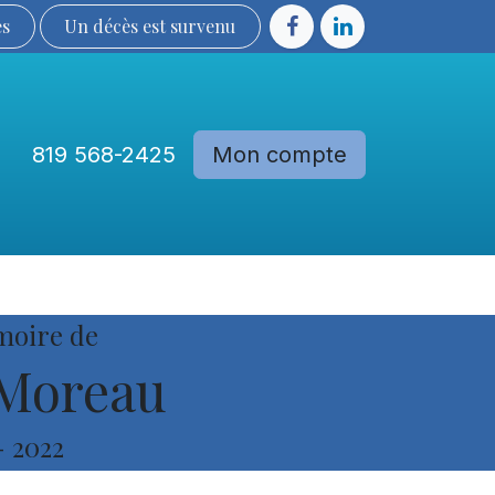
ès
Un décès est sur​​​​​​​​ve​nu​​​​​​​​​​
819 568-2425
Mon compte
Communautés
Devenir membre
moire de
Moreau
-
2022