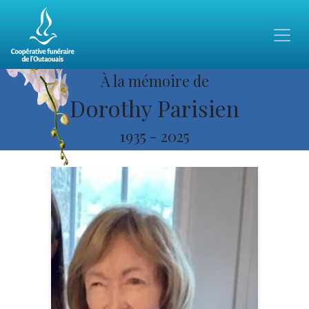
À la mémoire de
Dorothy Parisien
1935
-
2025