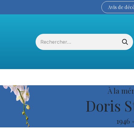
Avis de
déc
Services funéraires
La Coopérative
À la mé
Doris S
1946