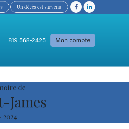
ès
Un décès est sur​​​​​​​​ve​nu​​​​​​​​​​
819 568-2425
Mon compte
Communautés
Devenir membre
moire de
t-James
-
2024