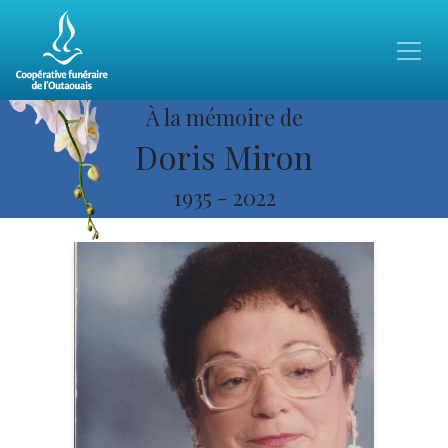
À la mémoire de
Doris Miron
1935
-
2022