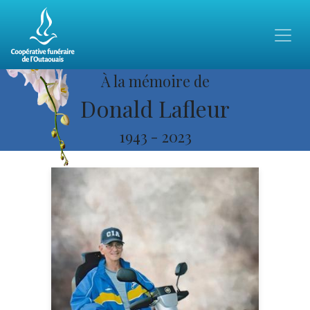
À la mémoire de
Donald Lafleur
1943
-
2023