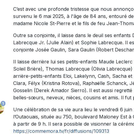
C’est avec une profonde tristesse que nous annonç
survenu le 6 mai 2025, à l'âge de 84 ans, entouré de l
madame Nicole St-Pierre et le fils de feu Jean-Tho
Outre sa conjointe, il laisse dans le deuil ses enfan
Labrecque Jr. (Julie Alain) et Sophie Labrecque. Il e
conjointe Josée Gaulin, Sara Gaulin (Robert Descham
Il laisse derrière lui ses petits-enfants Maude Leclerc
Soleil Brière), Thomas Labrecque (Olivia Labrecque)
arrière-petits-enfants Eloi, Lakelynn, Cash, Sacha et
Clara, Félyx (Kristina Rotova), Raphaëlle Schanck,
Gosselin (Derek Amador Sierro). Il est aussi regrett
belles-sœurs, neveux, nièces, cousins et amis. Il fu
1
Une célébration de sa vie aura lieu le vendredi 6 juin
l’Outaouais, située au 750, boulevard Maloney Est à 
à partir de 9 h. Il sera possible de visionner la cérémo
https://commemora.tv/fr/diffusions/109313