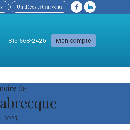
ès
Un décès est sur​​​​​​​​ve​nu​​​​​​​​​​
819 568-2425
Mon compte
Communautés
Devenir membre
moire de
abrecque
-
2025