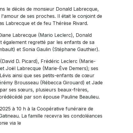
ons le décès de monsieur Donald Labrecque,
'amour de ses proches. Il était le conjoint de
mas Labrecque et de feu Thérèse Rivard.
ts Diane Labrecque (Mario Leclerc), Donald
st également regretté par les enfants de sa
bault) et Sonia Gaulin (Stéphane Gauthier).
 (David D. Picard), Frédéric Leclerc (Marie-
 et Joël Labrecque (Marie-Ève Demers); ses
 Lévis ainsi que ses petits-enfants de cœur
 Jérémy Brousseau (Rébecca Girouard) et Jade
é par ses sœurs, plusieurs beaux-frères,
t prédécédé par son épouse Pauline Beaulieu.
 2025 à 10 h à la Coopérative funéraire de
Gatineau. La famille recevra les condoléances
nie via le