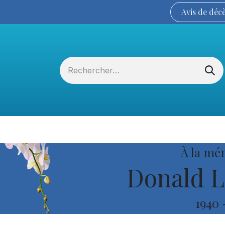
Avis de
déc
Services funéraires
La Coopérative
À la mé
Donald L
1940