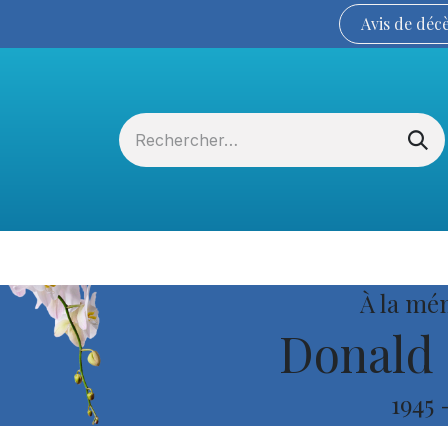
Avis de
déc
Services funéraires
La Coopérative
À la mé
Donald 
1945