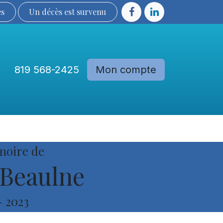
ès
Un décès est sur​​​​​​​​ve​nu​​​​​​​​​​
819 568-2425
Mon compte
Communautés
Devenir membre
moire de
Beaulne
-
2023