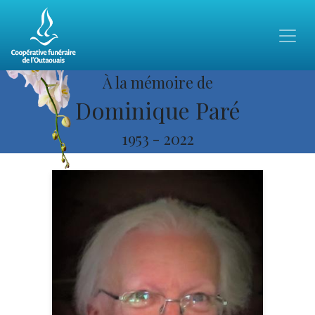
À la mémoire de
Dominique Paré
1953
-
2022