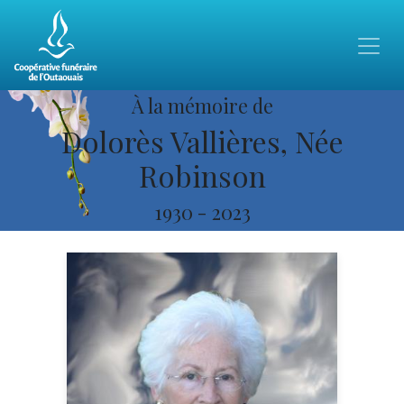
À la mémoire de
Dolorès Vallières, Née
Robinson
1930
-
2023