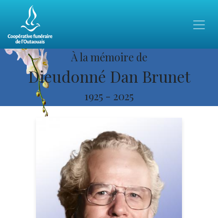
À la mémoire de
Dieudonné Dan Brunet
1925
-
2025