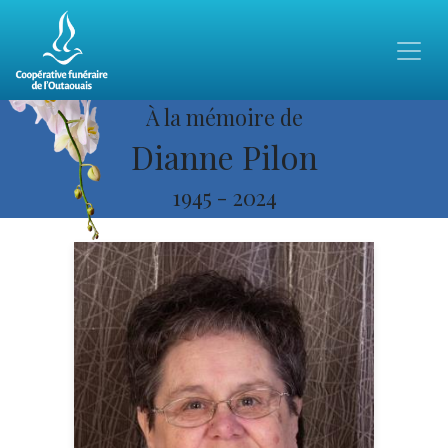
À la mémoire de
Dianne Pilon
1945
-
2024