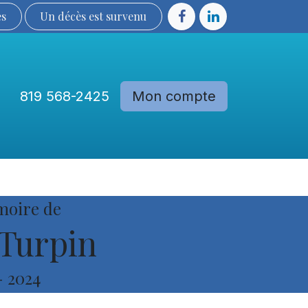
ès
Un décès est sur​​​​​​​​ve​nu​​​​​​​​​​
819 568-2425
Mon compte
Communautés
Devenir membre
moire de
Turpin
-
2024