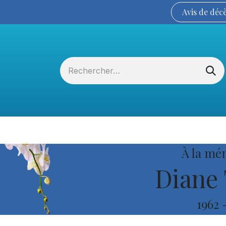
Avis de
déc
Services funéraires
La Coopérative
À la mé
Diane 
1962