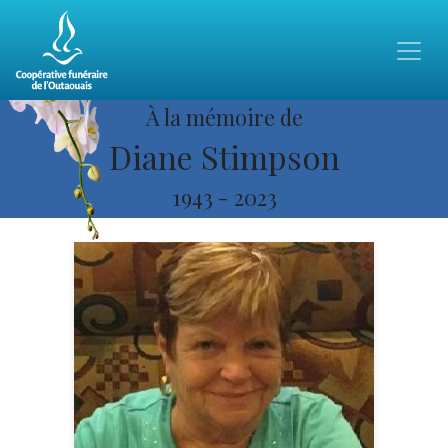
À la mémoire de
Diane Stimpson
1943
-
2023